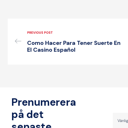
PREVIOUS POST
Como Hacer Para Tener Suerte En
El Casino Español
Prenumerera
på det
senaste