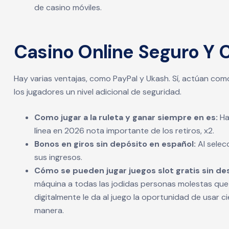
de casino móviles.
Casino Online Seguro Y 
Hay varias ventajas, como PayPal y Ukash. Sí, actúan com
los jugadores un nivel adicional de seguridad.
Como jugar a la ruleta y ganar siempre en es:
Hay
línea en 2026 nota importante de los retiros, x2.
Bonos en giros sin depósito en español:
Al selec
sus ingresos.
Cómo se pueden jugar juegos slot gratis sin de
máquina a todas las jodidas personas molestas que 
digitalmente le da al juego la oportunidad de usar 
manera.