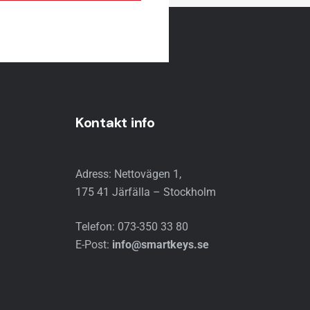
Kontakt info
Adress: Nettovägen 1,
175 41 Järfälla – Stockholm
Telefon: 073-350 33 80
E-Post:
info@smartkeys.se