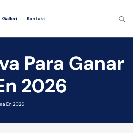
Galleri
Kontakt
Search
iva Para Ganar
 En 2026
nea En 2026