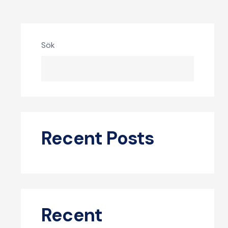
Sök
Sök
Recent Posts
Recent