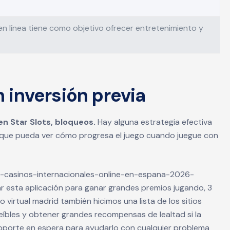
en línea tiene como objetivo ofrecer entretenimiento y
n inversión previa
n Star Slots, bloqueos.
Hay alguna estrategia efectiva
ra que pueda ver cómo progresa el juego cuando juegue con
-casinos-internacionales-online-en-espana-2026-
 esta aplicación para ganar grandes premios jugando, 3
o virtual madrid también hicimos una lista de los sitios
íbles y obtener grandes recompensas de lealtad si la
soporte en espera para ayudarlo con cualquier problema