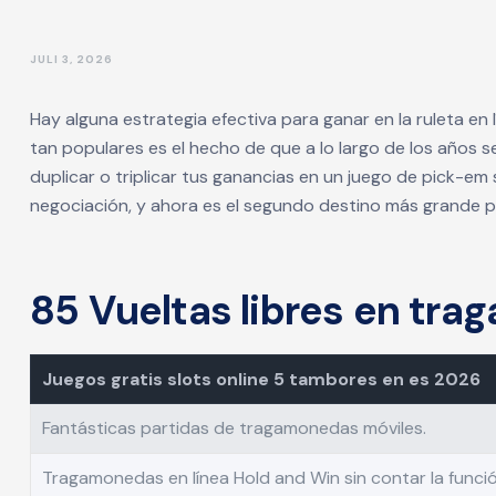
JULI 3, 2026
Hay alguna estrategia efectiva para ganar en la ruleta e
tan populares es el hecho de que a lo largo de los años
duplicar o triplicar tus ganancias en un juego de pick-e
negociación, y ahora es el segundo destino más grande pa
85 Vueltas libres en tr
Juegos gratis slots online 5 tambores en es 2026
Fantásticas partidas de tragamonedas móviles.
Tragamonedas en línea Hold and Win sin contar la funci