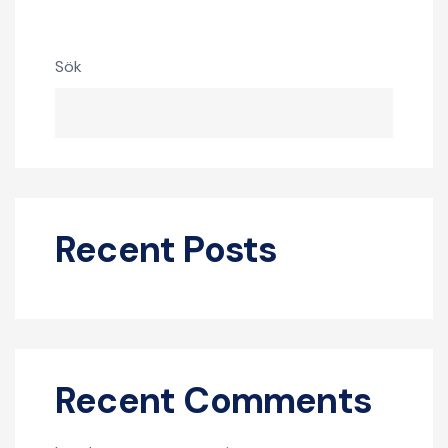
Sök
Sök
Recent Posts
Recent Comments