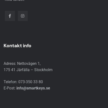
Kontakt info
Adress: Nettovägen 1,
175 41 Järfälla – Stockholm
Telefon: 073-350 33 80
E-Post:
info@smartkeys.se