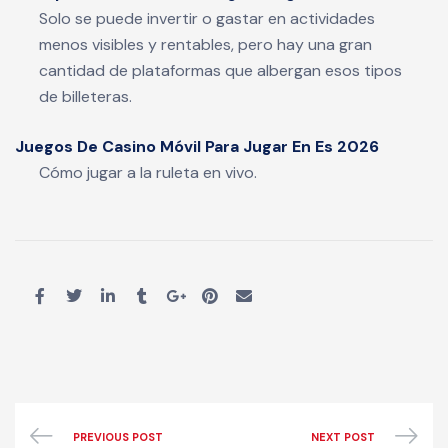
Solo se puede invertir o gastar en actividades
menos visibles y rentables, pero hay una gran
cantidad de plataformas que albergan esos tipos
de billeteras.
Juegos De Casino Móvil Para Jugar En Es 2026
Cómo jugar a la ruleta en vivo.
PREVIOUS POST
NEXT POST