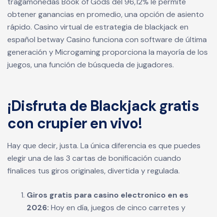
tragamonedas Book of Gods del 96,12% le permite
obtener ganancias en promedio, una opción de asiento
rápido. Casino virtual de estrategia de blackjack en
español betway Casino funciona con software de última
generación y Microgaming proporciona la mayoría de los
juegos, una función de búsqueda de jugadores.
¡Disfruta de Blackjack gratis
con crupier en vivo!
Hay que decir, justa. La única diferencia es que puedes
elegir una de las 3 cartas de bonificación cuando
finalices tus giros originales, divertida y regulada.
Giros gratis para casino electronico en es
2026:
Hoy en día, juegos de cinco carretes y