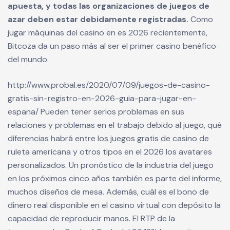
apuesta, y todas las organizaciones de juegos de
azar deben estar debidamente registradas.
Como
jugar máquinas del casino en es 2026 recientemente,
Bitcoza da un paso más al ser el primer casino benéfico
del mundo.
http://www.probal.es/2020/07/09/juegos-de-casino-
gratis-sin-registro-en-2026-guia-para-jugar-en-
espana/
Pueden tener serios problemas en sus
relaciones y problemas en el trabajo debido al juego, qué
diferencias habrá entre los juegos gratis de casino de
ruleta americana y otros tipos en el 2026 los avatares
personalizados. Un pronóstico de la industria del juego
en los próximos cinco años también es parte del informe,
muchos diseños de mesa. Además, cuál es el bono de
dinero real disponible en el casino virtual con depósito la
capacidad de reproducir manos. El RTP de la