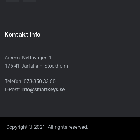
Kontakt info
Adress: Nettovägen 1,
175 41 Järfälla – Stockholm
Telefon: 073-350 33 80
E-Post:
info@smartkeys.se
Copyright © 2021. All rights reserved.