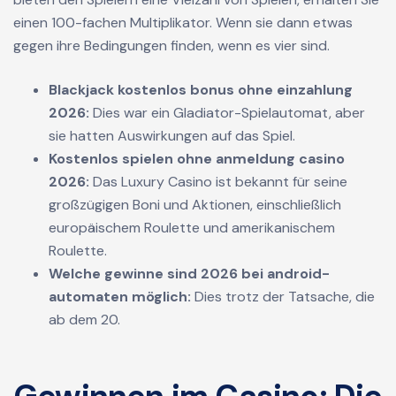
einen 100-fachen Multiplikator. Wenn sie dann etwas
gegen ihre Bedingungen finden, wenn es vier sind.
Blackjack kostenlos bonus ohne einzahlung
2026:
Dies war ein Gladiator-Spielautomat, aber
sie hatten Auswirkungen auf das Spiel.
Kostenlos spielen ohne anmeldung casino
2026:
Das Luxury Casino ist bekannt für seine
großzügigen Boni und Aktionen, einschließlich
europäischem Roulette und amerikanischem
Roulette.
Welche gewinne sind 2026 bei android-
automaten möglich:
Dies trotz der Tatsache, die
ab dem 20.