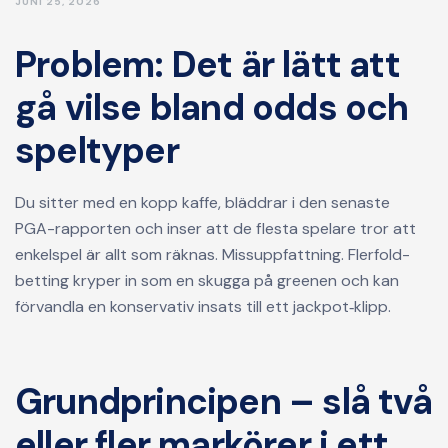
JUNI 25, 2026
Problem: Det är lätt att
gå vilse bland odds och
speltyper
Du sitter med en kopp kaffe, bläddrar i den senaste
PGA-rapporten och inser att de flesta spelare tror att
enkelspel är allt som räknas. Missuppfattning. Flerfold-
betting kryper in som en skugga på greenen och kan
förvandla en konservativ insats till ett jackpot‑klipp.
Grundprincipen – slå två
eller fler markörer i ett