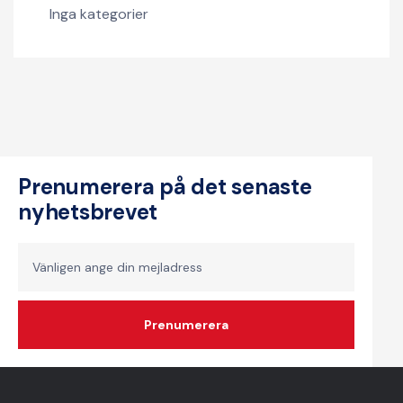
Inga kategorier
Prenumerera på det senaste
nyhetsbrevet