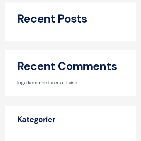
Recent Posts
Recent Comments
Inga kommentarer att visa.
Kategorier