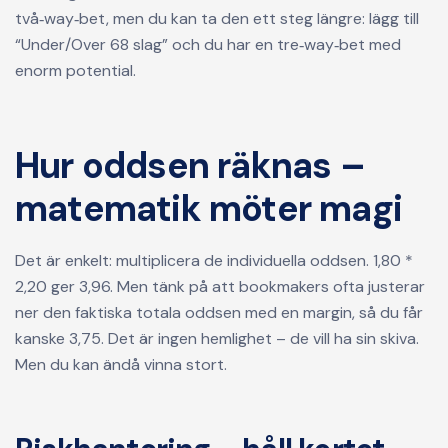
två‑way‑bet, men du kan ta den ett steg längre: lägg till
“Under/Over 68 slag” och du har en tre‑way‑bet med
enorm potential.
Hur oddsen räknas –
matematik möter magi
Det är enkelt: multiplicera de individuella oddsen. 1,80 *
2,20 ger 3,96. Men tänk på att bookmakers ofta justerar
ner den faktiska totala oddsen med en margin, så du får
kanske 3,75. Det är ingen hemlighet – de vill ha sin skiva.
Men du kan ändå vinna stort.