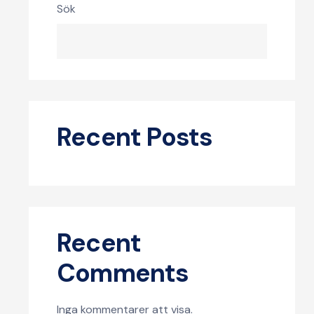
Sök
Sök
Recent Posts
Recent
Comments
Inga kommentarer att visa.