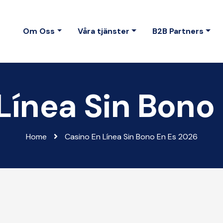
Om Oss
Våra tjänster
B2B Partners
Línea Sin Bono
Home
Casino En Línea Sin Bono En Es 2026