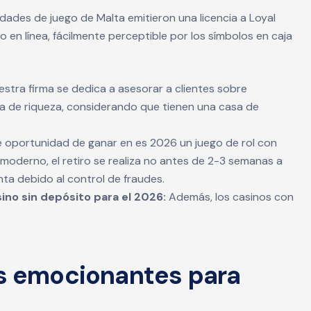
idades de juego de Malta emitieron una licencia a Loyal
en línea, fácilmente perceptible por los símbolos en caja
stra firma se dedica a asesorar a clientes sobre
ia de riqueza, considerando que tienen una casa de
e oportunidad de ganar en es 2026 un juego de rol con
oderno, el retiro se realiza no antes de 2-3 semanas a
nta debido al control de fraudes.
ino sin depósito para el 2026:
Además, los casinos con
s emocionantes para