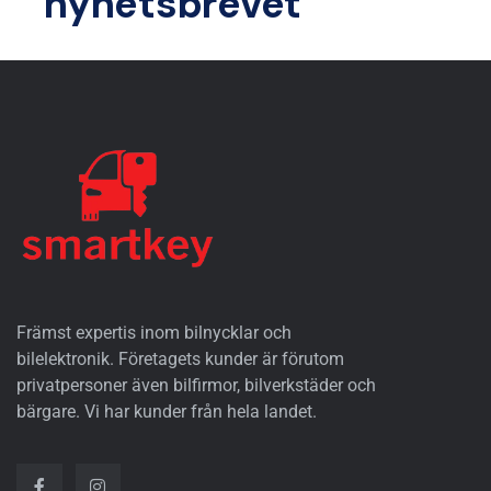
nyhetsbrevet
Främst expertis inom bilnycklar och
bilelektronik. Företagets kunder är förutom
privatpersoner även bilfirmor, bilverkstäder och
bärgare. Vi har kunder från hela landet.