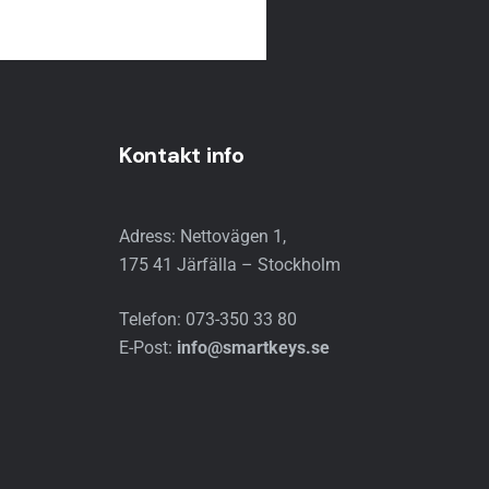
Kontakt info
Adress: Nettovägen 1,
175 41 Järfälla – Stockholm
Telefon: 073-350 33 80
E-Post:
info@smartkeys.se