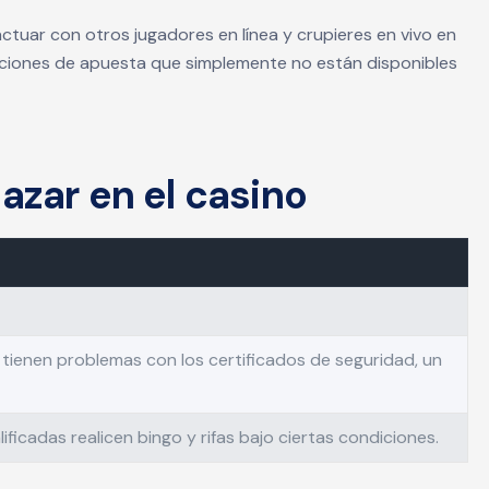
actuar con otros jugadores en línea y crupieres en vivo en
opciones de apuesta que simplemente no están disponibles
azar en el casino
 tienen problemas con los certificados de seguridad, un
ficadas realicen bingo y rifas bajo ciertas condiciones.